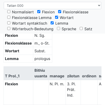
Normalisiert
Flexion
Flexionsklasse
Tatian, Evangelienharmonie, Prolog
Flexionsklasse Lemma
Wortart
Wortart syntaktisch
Lemma
Prologus
Wörterbuch-Bedeutung
Sprache
Satz
Flexion
N. Sg.
Flexionsklasse
m., o-St.
Wortart
Subst.
Lemma
prologus
Bithiu
T Prol.,1
uuanta
manage
zilotun
ordinon
sa
Flexion
N. Pl. m.
3. Pl.
A. P
Prät.
Ind.