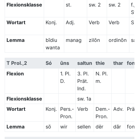
Flexionsklasse
st.
sw. 2
sw. 2
f., 
St.
Wortart
Konj.
Adj.
Verb
Verb
Sub
Lemma
bīdiu
manag
zilōn
ordinōn
sa
wanta
T Prol.,2
Só
ûns
saltun
thie
thar
fon
Flexion
1. Pl.
3. Pl.
N. Pl.
D.
Prät.
m.
Ind.
Flexionsklasse
sw. 1a
Wortart
Konj.
Pers.-
Verb
Dem.-
Adv.
Präp.
Pron.
Pron.
Lemma
sō
wir
sellen
dër
dār
fona