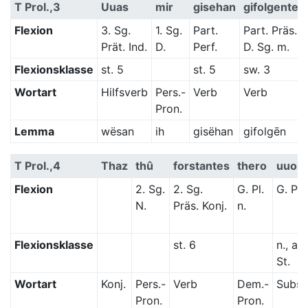
T Prol.,3
Uuas
mir
gisehan
gifolgente
Flexion
3. Sg.
1. Sg.
Part.
Part. Präs. s
Prät. Ind.
D.
Perf.
D. Sg. m.
Flexionsklasse
st. 5
st. 5
sw. 3
Wortart
Hilfsverb
Pers.-
Verb
Verb
Pron.
Lemma
wësan
ih
gisëhan
gifolgēn
T Prol.,4
Thaz
thû
forstantes
thero
uuort
Flexion
2. Sg.
2. Sg.
G. Pl.
G. Pl.
N.
Präs. Konj.
n.
Flexionsklasse
st. 6
n., a-
St.
Wortart
Konj.
Pers.-
Verb
Dem.-
Subst
Pron.
Pron.