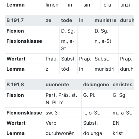
Lemma
lirnēn
in
sīn
lēra
unzi
B 191,7
ze
tode
in
munistre
duruh-
Flexion
D. Sg.
D. Sg.
Flexionsklasse
m., a-
n., a-St.
St.
Wortart
Präp.
Subst.
Präp.
Subst.
Präp.
Lemma
zi
tōd
in
munistiri
duruh
B 191,8
uuonente
dolungono
christes
Flexion
Part. Präs. st.
G. Pl.
G. Sg.
N. Pl. m.
Flexionsklasse
sw. 3
f., o-St.
m., a-St.
Wortart
Verb
Subst.
EN
Lemma
duruhwonēn
dolunga
krist