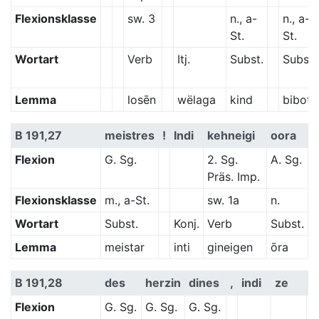
Flexionsklasse
sw. 3
n., a-
n., a-
St.
St.
Wortart
Verb
Itj.
Subst.
Subst.
Lemma
losēn
wëlaga
kind
bibot
B 191,27
meistres
!
Indi
kehneigi
oora
Flexion
G. Sg.
2. Sg.
A. Sg.
Präs. Imp.
Flexionsklasse
m., a-St.
sw. 1a
n.
Wortart
Subst.
Konj.
Verb
Subst.
Lemma
meistar
inti
gineigen
ōra
B 191,28
des
herzin
dines
,
indi
ze
m
Flexion
G. Sg.
G. Sg.
G. Sg.
D