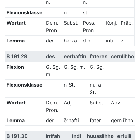
n.
n.
Flexionsklasse
n.
st.
f
Wortart
Dem.-
Subst.
Poss.-
Konj.
Präp.
S
Pron.
Pron.
Lemma
dër
hërza
dīn
inti
zi
m
B 191,29
des
eerhaftin
fateres
cernlihho
Flexion
G. Sg.
G. Sg. m.
G. Sg.
m.
Flexionsklasse
n-St.
m., a-
St.
Wortart
Dem.-
Adj.
Subst.
Adv.
Pron.
Lemma
dër
ērhafti
fater
gernlīhho
B 191,30
intfah
indi
huuaslihho
erfulli