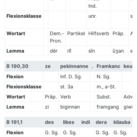
Ind.
Flexionsklasse
unr.
st.
Wortart
Dem.-
Partikel
Hilfsverb
Präp.
Adj
Pron.
Lemma
dër
nī̆
sīn
ūʒan
en
B 190,30
ze
pekinnanne
.
Framkanc
keuu
Flexion
Inf. D. Sg.
N. Sg.
Flexionsklasse
st. 3a
m., a-St.
Wortart
Präp.
Verb
Subst.
Adv.
Lemma
zi
biginnan
framgang
giwis
B 191,1
des
libes
indi
dera
kilauba
Flexion
G. Sg.
G. Sg.
G. Sg.
G. Sg.