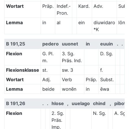
Wortart
Präp.
Indef.-
Kard.
Adv.
Subs
Pron.
Lemma
in
al
ein
diuwidaro
lōn
*K
B 191,25
pedero
uuonet
in
euuin
.
.
Flexion
G. Pl.
3. Sg.
D. Sg.
m.
Präs. Ind.
Flexionsklasse
st.
sw. 3
f.
Wortart
Adj.
Verb
Präp.
Subst.
Lemma
beide
wonēn
in
ēwa
B 191,26
.
.
hlose
,
uuelago
chind
,
pibot
Flexion
2. Sg.
N. Sg.
A. Sg.
Präs.
Imp.