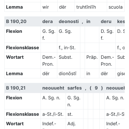
Lemma
wir
dër
truhtīnlīh
scuola
B 190,20
dera
deonosti
,
in
deru
kese
Flexion
G. Sg.
G. Sg.
D. Sg.
D. Sg
f.
f.
Flexionsklasse
f., in-St.
f., o-
Wortart
Dem.-
Subst.
Präp.
Dem.-
Subst
Pron.
Pron.
Lemma
dër
dionōstī
in
dër
giseʒ
B 190,21
neouueht
sarfes
,
(
9
)
neouueht
Flexion
A. Sg. n.
G. Sg.
A. Sg. n.
n.
Flexionsklasse
a-St./i-St.
st.
a-St./i-St.
Wortart
Indef.-
Adj.
Indef.-