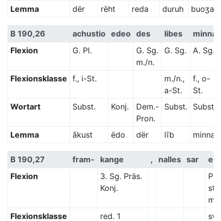
Lemma
dër
rëht
reda
duruh
buoʒa
B 190,26
achustio
edeo
des
libes
minna
Flexion
G. Pl.
G. Sg.
G. Sg.
A. Sg.
m./n.
Flexionsklasse
f., i-St.
m./n.,
f., o-
a-St.
St.
Wortart
Subst.
Konj.
Dem.-
Subst.
Subst.
Pron.
Lemma
ākust
ëdo
dër
līb
minna
B 190,27
fram-
kange
,
nalles
sar
erf
Flexion
3. Sg. Präs.
Par
Konj.
st.
m.
Flexionsklasse
red. 1
sw.