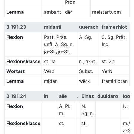
Pron.
Lemma
ambaht
dër
meistartuom
B 191,23
midanti
uuerach
framerhlot
Flexion
Part. Präs.
A. Sg.
3. Sg. Prät.
unfl. A. Sg. n.
Ind.
ja-St./jo-St.
Flexionsklasse
st. 1a
n., a-St.
st. 2b
Wortart
Verb
Subst.
Verb
Lemma
mīdan
wërk
framirliotan
B 191,24
in
alle
.
Einaz
duuidaro
loon
Flexion
A. Pl.
N.
N. S
m.
Sg. n.
Flexionsklasse
st.
st.
m./n.
a-St.