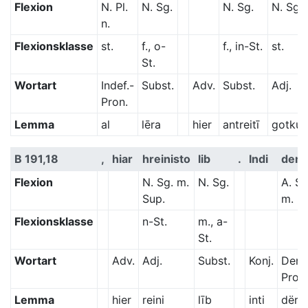
Flexion
N. Pl.
N. Sg.
N. Sg.
N. Sg. f
n.
Flexionsklasse
st.
f., o-
f., in-St.
st.
St.
Wortart
Indef.-
Subst.
Adv.
Subst.
Adj.
Pron.
Lemma
al
lēra
hier
antreitī
gotku
B 191,18
,
hiar
hreinisto
lib
.
Indi
den
Flexion
N. Sg. m.
N. Sg.
A. Sg
Sup.
m.
Flexionsklasse
n-St.
m., a-
St.
Wortart
Adv.
Adj.
Subst.
Konj.
Dem.
Pron.
Lemma
hier
reini
līb
inti
dër