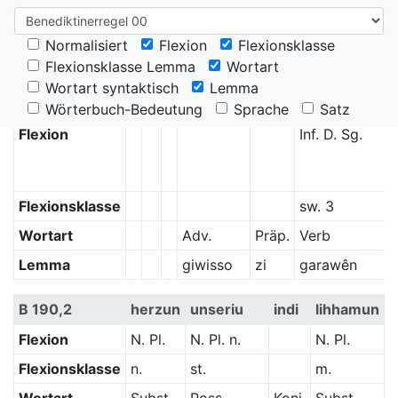
Normalisiert
Flexion
Flexionsklasse
Benediktinerregel, Prolog
Flexionsklasse Lemma
Wortart
Wortart syntaktisch
Lemma
B 190,1
(
8
)
keuuisso
ze
karauuenne
Wörterbuch-Bedeutung
Sprache
Satz
Flexion
Inf. D. Sg.
3
Flexionsklasse
sw. 3
Wortart
Adv.
Präp.
Verb
Lemma
giwisso
zi
garawên
B 190,2
herzun
unseriu
indi
lihhamun
Flexion
N. Pl.
N. Pl. n.
N. Pl.
Flexionsklasse
n.
st.
m.