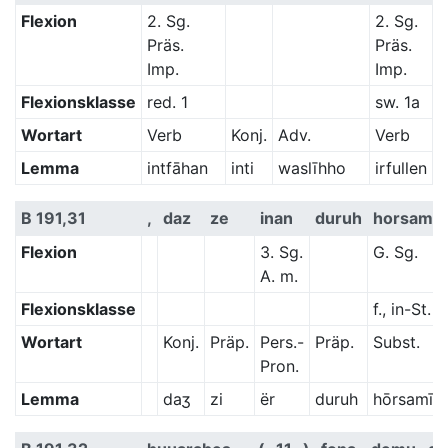
Flexion
2. Sg.
2. Sg.
Präs.
Präs.
Imp.
Imp.
Flexionsklasse
red. 1
sw. 1a
Wortart
Verb
Konj.
Adv.
Verb
Lemma
intfāhan
inti
waslīhho
irfullen
B 191,31
,
daz
ze
inan
duruh
horsamii
Flexion
3. Sg.
G. Sg.
A. m.
Flexionsklasse
f., in-St.
Wortart
Konj.
Präp.
Pers.-
Präp.
Subst.
Pron.
Lemma
daʒ
zi
ër
duruh
hōrsamī