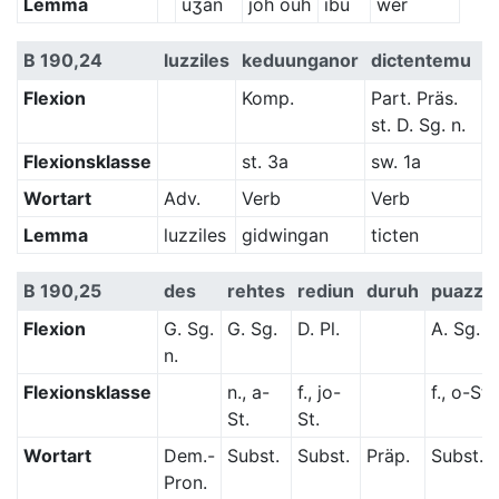
Lemma
ūʒan
joh ouh
ibu
wër
B 190,24
luzziles
keduunganor
dictentemu
Flexion
Komp.
Part. Präs.
st. D. Sg. n.
Flexionsklasse
st. 3a
sw. 1a
Wortart
Adv.
Verb
Verb
Lemma
luzziles
gidwingan
ticten
B 190,25
des
rehtes
rediun
duruh
puazza
Flexion
G. Sg.
G. Sg.
D. Pl.
A. Sg.
n.
Flexionsklasse
n., a-
f., jo-
f., o-St.
St.
St.
Wortart
Dem.-
Subst.
Subst.
Präp.
Subst.
Pron.