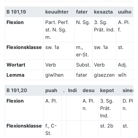
B 191,19
keuuihter
fater
kesazta
uuiho
Flexion
Part. Perf.
N. Sg.
3. Sg.
A. Pl.
st. N. Sg.
Prät. Ind.
f.
m.
Flexionsklasse
sw. 1a
m.,
sw. 1a
st.
er-St.
Wortart
Verb
Subst.
Verb
Adj.
Lemma
giwīhen
fater
gisezzen
wīh
B 191,20
puah
.
Indi
desu
kepot
sinem
Flexion
A. Pl.
A. Pl.
3. Sg.
D. Pl.
n.
Prät.
n.
Ind.
Flexionsklasse
f., C-
st. 2b
st.
St.