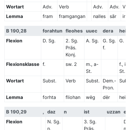
Wortart
Adv.
Verb
Adv.
Adv.
Ve
Lemma
fram
framgangan
nalles
sār
irf
B 190,28
forahtun
fleohes
uuec
dera
heilii
Flexion
D. Sg.
2. Sg.
A. Sg.
G. Sg.
G. S
Präs.
f.
Konj.
Flexionsklasse
f.
sw. 2
m., a-
f., in
St.
St.
Wortart
Subst.
Verb
Subst.
Dem.-
Subs
Pron.
Lemma
forhta
fliohan
wëg
dër
heilī
B 190,29
,
daz
n
ist
uzzan
en
Flexion
N. Sg.
3. Sg.
D. 
n.
Präs.
m.