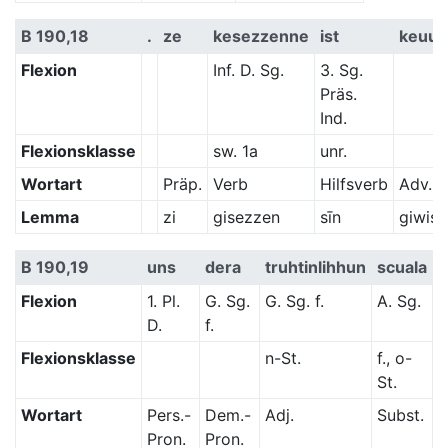
B 190,18
.
ze
kesezzenne
ist
keuui
Flexion
Inf. D. Sg.
3. Sg.
Präs.
Ind.
Flexionsklasse
sw. 1a
unr.
Wortart
Präp.
Verb
Hilfsverb
Adv.
Lemma
zi
gisezzen
sīn
giwiss
B 190,19
uns
dera
truhtinlihhun
scuala
Flexion
1. Pl.
G. Sg.
G. Sg. f.
A. Sg.
D.
f.
Flexionsklasse
n-St.
f., o-
St.
Wortart
Pers.-
Dem.-
Adj.
Subst.
Pron.
Pron.