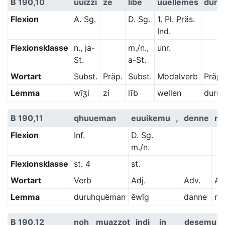
B 190,10
uuizzi
ze
libe
uuellemes
duru
Flexion
A. Sg.
D. Sg.
1. Pl. Präs.
Ind.
Flexionsklasse
n., ja-
m./n.,
unr.
St.
a-St.
Wortart
Subst.
Präp.
Subst.
Modalverb
Präp.
Lemma
wīʒi
zi
līb
wellen
duru
B 190,11
qhuueman
euuikemu
,
denne
nu
Flexion
Inf.
D. Sg.
m./n.
Flexionsklasse
st. 4
st.
Wortart
Verb
Adj.
Adv.
Ad
Lemma
duruhquëman
ēwīg
danne
nū̆
B 190,12
noh
muazzot
indi
in
desemu