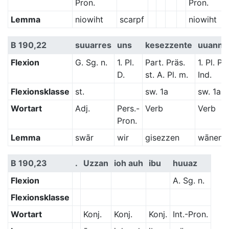
Pron.
Pron.
Lemma
niowiht
scarpf
niowiht
B 190,22
suuarres
uns
kesezzente
uuann
Flexion
G. Sg. n.
1. Pl.
Part. Präs.
1. Pl. Pr
D.
st. A. Pl. m.
Ind.
Flexionsklasse
st.
sw. 1a
sw. 1a
Wortart
Adj.
Pers.-
Verb
Verb
Pron.
Lemma
swār
wir
gisezzen
wānen
B 190,23
.
Uzzan
ioh auh
ibu
huuaz
Flexion
A. Sg. n.
Flexionsklasse
Wortart
Konj.
Konj.
Konj.
Int.-Pron.