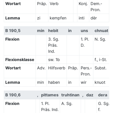
Wortart
Präp.
Verb
Konj.
Dem.-
Pron.
Lemma
zi
kempfen
inti
dër
B 190,5
min
hebit
in
uns
chnuat
Flexion
3. Sg.
1. Pl.
N. Sg.
G
Präs.
D.
Ind.
Flexionsklasse
sw. 1b
f., i-St.
s
Wortart
Adv.
Hilfsverb
Präp.
Pers.-
Subst.
A
Pron.
Lemma
min
haben
in
wir
knuot
B 190,6
,
pittames
truhtinan
,
daz
dera
Flexion
1. Pl.
A. Sg.
G. Sg.
Präs. Ind.
f.