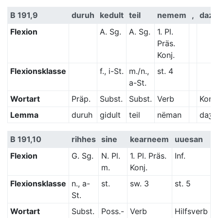
B 191,9
duruh
kedult
teil
nemem
,
daz
Flexion
A. Sg.
A. Sg.
1. Pl.
Präs.
Konj.
Flexionsklasse
f., i-St.
m./n.,
st. 4
a-St.
Wortart
Präp.
Subst.
Subst.
Verb
Konj.
Lemma
duruh
gidult
teil
nëman
daʒ
B 191,10
rihhes
sine
kearneem
uuesan
Flexion
G. Sg.
N. Pl.
1. Pl. Präs.
Inf.
m.
Konj.
Flexionsklasse
n., a-
st.
sw. 3
st. 5
St.
Wortart
Subst.
Poss.-
Verb
Hilfsverb