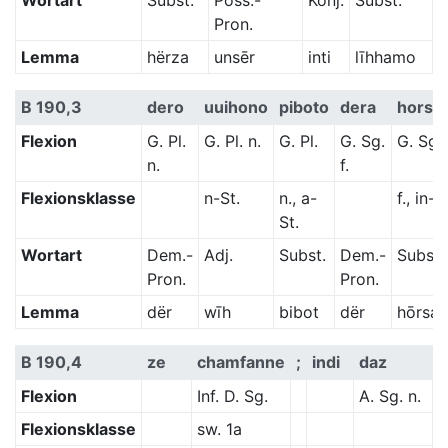
Wortart
Subst.
Poss.-
Konj.
Subst.
Pron.
Lemma
hërza
unsēr
inti
līhhamo
B 190,3
dero
uuihono
piboto
dera
horsam
Flexion
G. Pl.
G. Pl. n.
G. Pl.
G. Sg.
G. Sg.
n.
f.
Flexionsklasse
n-St.
n., a-
f., in-S
St.
Wortart
Dem.-
Adj.
Subst.
Dem.-
Subst.
Pron.
Pron.
Lemma
dër
wīh
bibot
dër
hōrsa
B 190,4
ze
chamfanne
;
indi
daz
Flexion
Inf. D. Sg.
A. Sg. n.
Flexionsklasse
sw. 1a