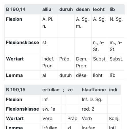
B 190,14
alliu
duruh
desan
leoht
lib
Flexion
A. Pl.
A. Sg.
A. Sg.
N. Sg.
3
n.
m.
P
K
Flexionsklasse
st.
n., a-
m., a-
s
St.
St.
Wortart
Indef.-
Präp.
Dem.-
Subst.
Subst.
V
Pron.
Pron.
Lemma
al
duruh
dëse
lioht
līb
B 190,15
erfullan
;
ze
hlauffanne
indi
Flexion
Inf.
Inf. D. Sg.
Flexionsklasse
sw. 1a
red. 2
Wortart
Verb
Präp.
Verb
Konj.
Lemma
irfullen
zi
loufan
inti