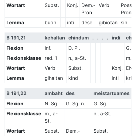
Wortart
Subst.
Konj.
Dem.-
Verb
Poss.-
Pron.
Pron.
Lemma
buoh
inti
dëse
gibiotan
sīn
B 191,21
kehaltan
chindum
.
.
.
.
indi
chri
Flexion
Inf.
D. Pl.
G. S
Flexionsklasse
red. 1
n., a-St.
m., 
Wortart
Verb
Subst.
Konj.
EN
Lemma
gihaltan
kind
inti
krist
B 191,22
ambaht
des
meistartuames
Flexion
N. Sg.
G. Sg. n.
G. Sg.
Flexionsklasse
m., a-
n., a-St.
St.
Wortart
Subst.
Dem.-
Subst.