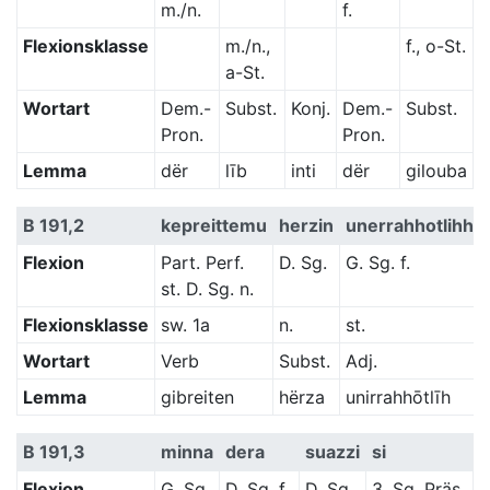
m./n.
f.
Flexionsklasse
m./n.,
f., o-St.
a-St.
Wortart
Dem.-
Subst.
Konj.
Dem.-
Subst.
Pron.
Pron.
Lemma
dër
līb
inti
dër
gilouba
B 191,2
kepreittemu
herzin
unerrahhotlihhe
Flexion
Part. Perf.
D. Sg.
G. Sg. f.
st. D. Sg. n.
Flexionsklasse
sw. 1a
n.
st.
Wortart
Verb
Subst.
Adj.
Lemma
gibreiten
hërza
unirrahhōtlīh
B 191,3
minna
dera
suazzi
si
Flexion
G. Sg.
D. Sg. f.
D. Sg.
3. Sg. Präs.