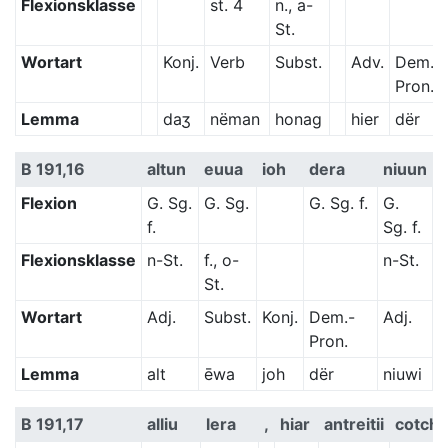
Flexionsklasse
st. 4
n., a-
St.
Wortart
Konj.
Verb
Subst.
Adv.
Dem.-
Pron.
Lemma
daʒ
nëman
honag
hier
dër
B 191,16
altun
euua
ioh
dera
niuun
Flexion
G. Sg.
G. Sg.
G. Sg. f.
G.
f.
Sg. f.
Flexionsklasse
n-St.
f., o-
n-St.
St.
Wortart
Adj.
Subst.
Konj.
Dem.-
Adj.
Pron.
Lemma
alt
ēwa
joh
dër
niuwi
B 191,17
alliu
lera
,
hiar
antreitii
cotchu