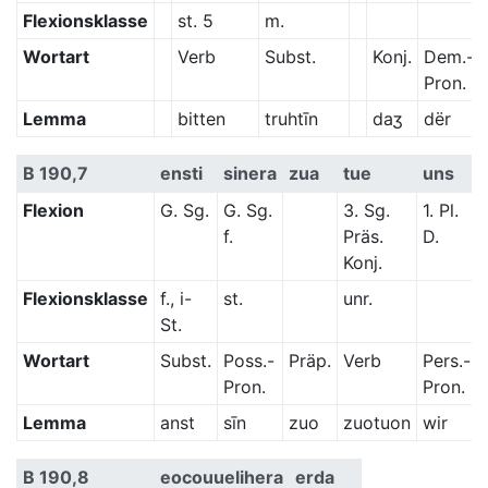
Flexionsklasse
st. 5
m.
Wortart
Verb
Subst.
Konj.
Dem.-
Pron.
Lemma
bitten
truhtīn
daʒ
dër
B 190,7
ensti
sinera
zua
tue
uns
Flexion
G. Sg.
G. Sg.
3. Sg.
1. Pl.
f.
Präs.
D.
Konj.
Flexionsklasse
f., i-
st.
unr.
St.
Wortart
Subst.
Poss.-
Präp.
Verb
Pers.-
Pron.
Pron.
Lemma
anst
sīn
zuo
zuotuon
wir
B 190,8
eocouuelihera
erda