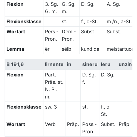
Flexion
3. Sg.
G. Sg.
D. Sg.
A. Sg.
G. m.
m.
Flexionsklasse
st.
f., o-St.
m./n., a-St.
Wortart
Pers.-
Dem.-
Subst.
Subst.
Pron.
Pron.
Lemma
ër
sëlb
kundida
meistartuom
B 191,6
lirnente
in
sineru
leru
unzin
Flexion
Part.
D. Sg.
D. Sg.
Präs. st.
f.
N. Pl.
m.
Flexionsklasse
sw. 3
st.
f., o-
St.
Wortart
Verb
Präp.
Poss.-
Subst.
Präp.
Pron.