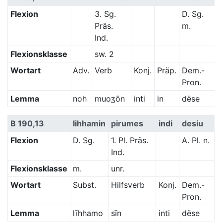
Flexion
3. Sg.
D. Sg.
Präs.
m.
Ind.
Flexionsklasse
sw. 2
Wortart
Adv.
Verb
Konj.
Präp.
Dem.-
Pron.
Lemma
noh
muoʒōn
inti
in
dëse
B 190,13
lihhamin
pirumes
indi
desiu
Flexion
D. Sg.
1. Pl. Präs.
A. Pl. n.
Ind.
Flexionsklasse
m.
unr.
Wortart
Subst.
Hilfsverb
Konj.
Dem.-
Pron.
Lemma
līhhamo
sīn
inti
dëse