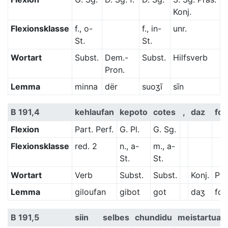
Konj.
Flexionsklasse
f., o-
f., in-
unr.
St.
St.
Wortart
Subst.
Dem.-
Subst.
Hilfsverb
Pron.
Lemma
minna
dër
suoʒī
sīn
B 191,4
kehlaufan
kepoto
cotes
,
daz
fo
Flexion
Part. Perf.
G. Pl.
G. Sg.
Flexionsklasse
red. 2
n., a-
m., a-
St.
St.
Wortart
Verb
Subst.
Subst.
Konj.
Prä
Lemma
giloufan
gibot
got
daʒ
fon
B 191,5
siin
selbes
chundidu
meistartua