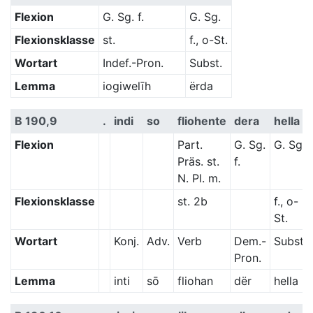
Flexion
G. Sg. f.
G. Sg.
Flexionsklasse
st.
f., o-St.
Wortart
Indef.-Pron.
Subst.
Lemma
iogiwelīh
ërda
B 190,9
.
indi
so
fliohente
dera
hella
Flexion
Part.
G. Sg.
G. Sg.
Präs. st.
f.
N. Pl. m.
Flexionsklasse
st. 2b
f., o-
St.
Wortart
Konj.
Adv.
Verb
Dem.-
Subst.
Pron.
Lemma
inti
sō
fliohan
dër
hella