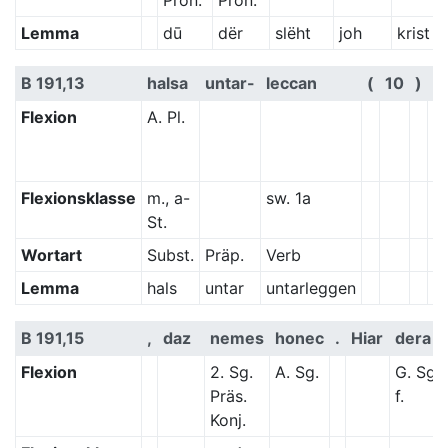
Pron.
Pron.
Lemma
dū
dër
slëht
joh
krist
B 191,13
halsa
untar-
leccan
(
10
)
k
Flexion
A. Pl.
2.
Pr
Ko
Flexionsklasse
m., a-
sw. 1a
s
St.
Wortart
Subst.
Präp.
Verb
V
Lemma
hals
untar
untarleggen
g
B 191,15
,
daz
nemes
honec
.
Hiar
dera
Flexion
2. Sg.
A. Sg.
G. Sg.
Präs.
f.
Konj.