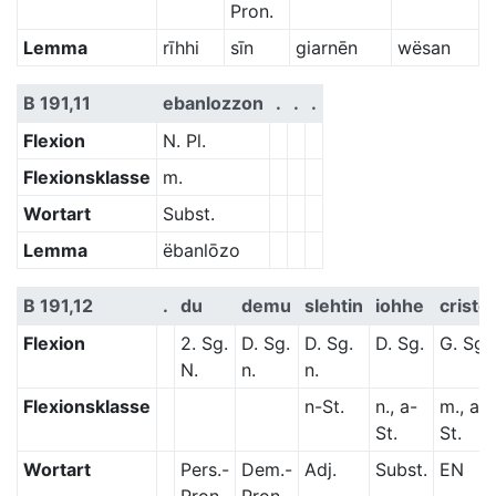
Pron.
Lemma
rīhhi
sīn
giarnēn
wësan
B 191,11
ebanlozzon
.
.
.
Flexion
N. Pl.
Flexionsklasse
m.
Wortart
Subst.
Lemma
ëbanlōzo
B 191,12
.
du
demu
slehtin
iohhe
criste
Flexion
2. Sg.
D. Sg.
D. Sg.
D. Sg.
G. Sg.
N.
n.
n.
Flexionsklasse
n-St.
n., a-
m., a-
St.
St.
Wortart
Pers.-
Dem.-
Adj.
Subst.
EN