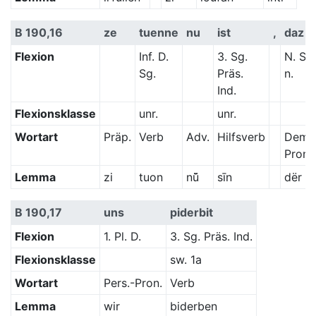
B 190,16
ze
tuenne
nu
ist
,
daz
Flexion
Inf. D.
3. Sg.
N. Sg.
Sg.
Präs.
n.
Ind.
Flexionsklasse
unr.
unr.
Wortart
Präp.
Verb
Adv.
Hilfsverb
Dem.
Pron.
Lemma
zi
tuon
nū̆
sīn
dër
B 190,17
uns
piderbit
Flexion
1. Pl. D.
3. Sg. Präs. Ind.
Flexionsklasse
sw. 1a
Wortart
Pers.-Pron.
Verb
Lemma
wir
biderben